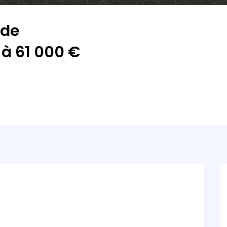
 de
 à 61 000 €