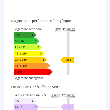
Diagnostic de performance énergétique
DIAGNOSTIC
Logement économe
KWhEP / m².an
DE
PERFORMANCE
≤ 50
A
ÉNERGÉTIQUE
51 à 90
B
91 à 150
C
151 à 230
D
KWhEP
231 à 330
E
236
/
331 à 450
F
m².an
> 450
G
Logement énergivore
Emission de Gaz à Effet de Serre
EMISSION
Faible émission de GES
KgéqCO2 / m².an
DE
GAZ
≤ 5
A
À
KgéqCO2
7
6 à 10
B